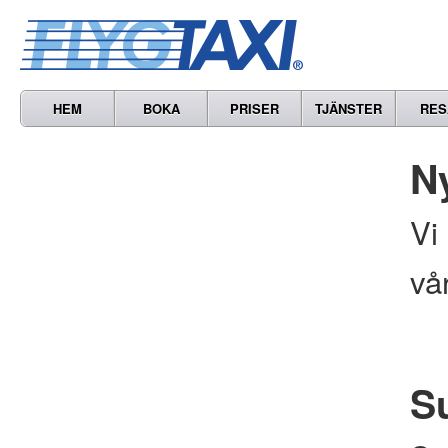
HEM
BOKA
PRISER
TJÄNSTER
RES
N
Vi
vå
S