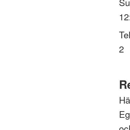
Su
12
Te
2
Re
Hä
Eg
och