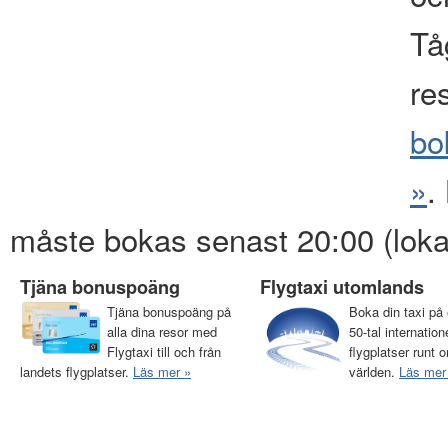
Tåg
re
bo
»
.
måste bokas senast 20:00 (loka
Tjäna bonuspoäng
Flygtaxi utomlands
Tjäna bonuspoäng på
Boka din taxi på 
alla dina resor med
50-tal internation
Flygtaxi till och från
flygplatser runt o
landets flygplatser.
Läs mer »
världen.
Läs mer