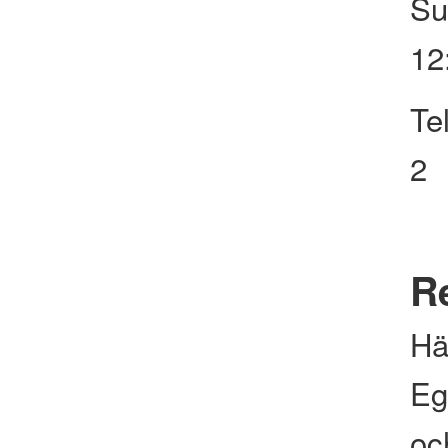
Su
12
Te
2
Re
Hä
Eg
och