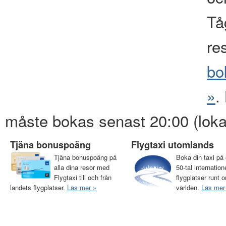
Tåg
re
bo
»
.
måste bokas senast 20:00 (loka
Tjäna bonuspoäng
Flygtaxi utomlands
Tjäna bonuspoäng på
Boka din taxi på 
alla dina resor med
50-tal internation
Flygtaxi till och från
flygplatser runt o
landets flygplatser.
Läs mer »
världen.
Läs mer