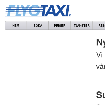
HEM
BOKA
PRISER
TJÄNSTER
RES
N
Vi
vå
S