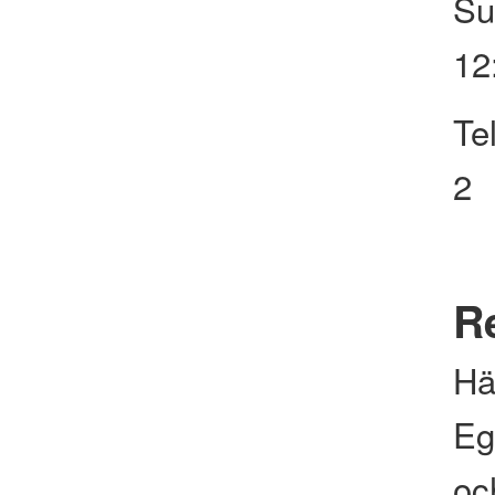
Su
12
Te
2
Re
Hä
Eg
och