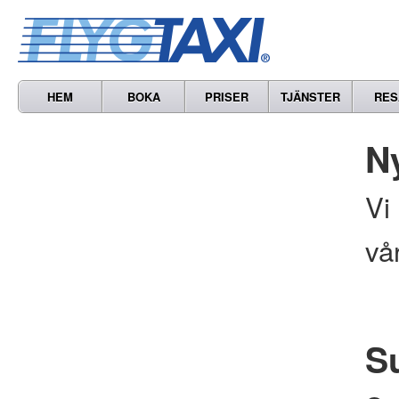
HEM
BOKA
PRISER
TJÄNSTER
RES
N
Vi
vå
S