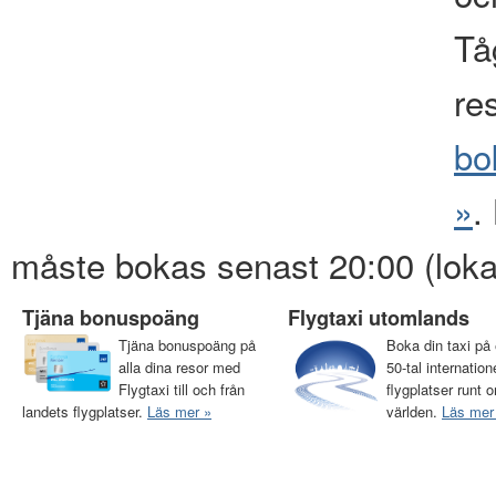
Tåg
re
bo
»
.
måste bokas senast 20:00 (loka
Tjäna bonuspoäng
Flygtaxi utomlands
Tjäna bonuspoäng på
Boka din taxi på 
alla dina resor med
50-tal internation
Flygtaxi till och från
flygplatser runt o
landets flygplatser.
Läs mer »
världen.
Läs mer