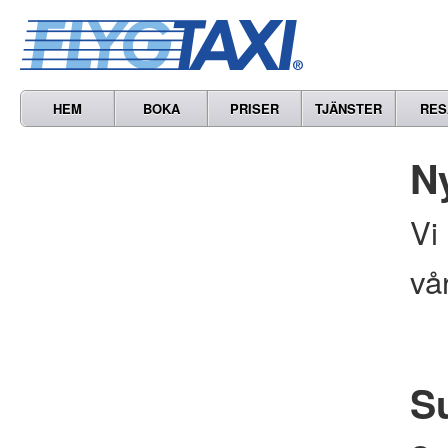
HEM
BOKA
PRISER
TJÄNSTER
RES
N
Vi
vå
S