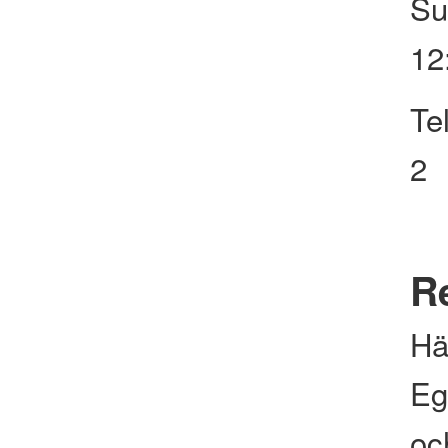
Su
12
Te
2
Re
Hä
Eg
och