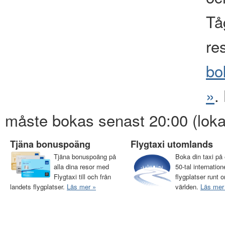
Tåg
re
bo
»
.
måste bokas senast 20:00 (loka
Tjäna bonuspoäng
Flygtaxi utomlands
Tjäna bonuspoäng på
Boka din taxi på 
alla dina resor med
50-tal internation
Flygtaxi till och från
flygplatser runt o
landets flygplatser.
Läs mer »
världen.
Läs mer