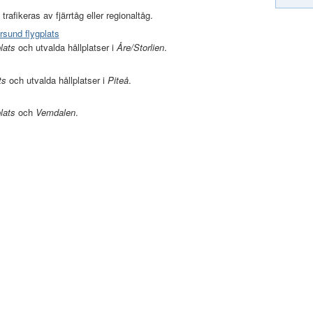
 trafikeras av fjärrtåg eller regionaltåg.
ersund flygplats
plats
och utvalda hållplatser i
Åre/Storlien
.
ts
och utvalda hållplatser i
Piteå
.
lats
och
Vemdalen
.