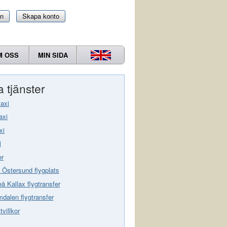
in
Skapa konto
M OSS
MIN SIDA
 tjänster
taxi
axi
xi
i
er
 Östersund flygplats
eå Kallax flygtransfer
dalen flygtransfer
villkor