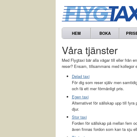
HEM
BOKA
PRIS
Våra tjänster
Med Flygtaxi bär alla vägar till eller från en
reser? Ensam, tillsammans med kollegor el
Delad taxi
För dig som reser själv men samtidi
och få ett mer förmånligt pris.
Egen taxi
Alternativet för sällskap upp till fyr
djur.
Stor taxi
Forden för sällskap på mellan fem och
även finnas fordon som kan ta sju ell