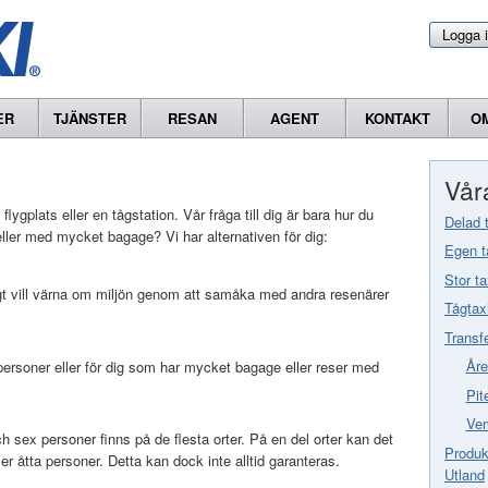
Logga 
ER
TJÄNSTER
RESAN
AGENT
KONTAKT
O
Våra
 flygplats eller en tågstation. Vår fråga till dig är bara hur du
Delad 
ler med mycket bagage? Vi har alternativen för dig:
Egen t
Stor ta
gt vill värna om miljön genom att samåka med andra resenärer
Tågtax
Transf
Åre
a personer eller för dig som har mycket bagage eller reser med
Pit
Vem
 sex personer finns på de flesta orter. På en del orter kan det
Produkt
er åtta personer. Detta kan dock inte alltid garanteras.
Utland