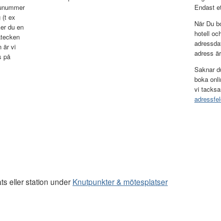
tunummer
Endast et
 (t ex
När Du bo
er du en
hotell oc
atecken
adressda
 är vi
adress är 
s på
Saknar du
boka onli
vi tacksa
adressfel
ats eller station under
Knutpunkter & mötesplatser