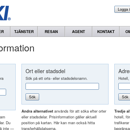
Logga 
ER
TJÄNSTER
RESAN
AGENT
KONTAKT
O
formation
Ort eller stadsdel
Adres
era
Sök på ett orts- eller stadsdelsnamn.
Hotell,
Sök
Sök
Andra alternativet
används för att söka efter orter
Tredje al
ram
eller stadsdelar. Prisinformation gäller aktuell
hotell, f
dar. Du
position på kartan. Här kan man också hitta
trafikera
så inte —
transferhållplatserna.
begränsad