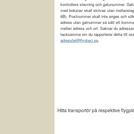
kontrollera stavning och gatunummer. Ga
med bokstav skall skrivas utan mellanslag
6B). Postnummer skall inte anges och sök
adress utan gatnummer så sätt ett komm
mellan adress och ort. Saknar du adressen
tacksamma om du rapporterar detta till os
adressfel@flygtaxi.se
.
Hitta transportör på respektive flygpl