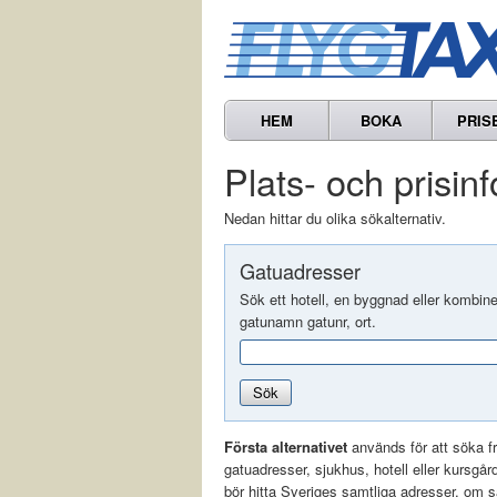
HEM
BOKA
PRIS
Plats- och prisin
Nedan hittar du olika sökalternativ.
Gatuadresser
Sök ett hotell, en byggnad eller kombin
gatunamn gatunr, ort.
Sök
Första alternativet
används för att söka f
gatuadresser, sjukhus, hotell eller kursgår
bör hitta Sveriges samtliga adresser, om 