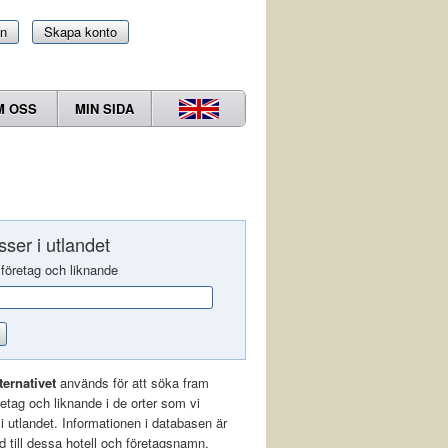
in
Skapa konto
M OSS
MIN SIDA
ser i utlandet
 företag och liknande
ternativet
används för att söka fram
öretag och liknande i de orter som vi
r i utlandet. Informationen i databasen är
 till dessa hotell och företagsnamn.