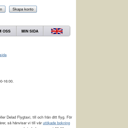
in
Skapa konto
M OSS
MIN SIDA
sida
0-16:00.
r Delad Flygtaxi, till och från ditt flyg. För
ärer, så hänvisar vi till vår
utökade bokning