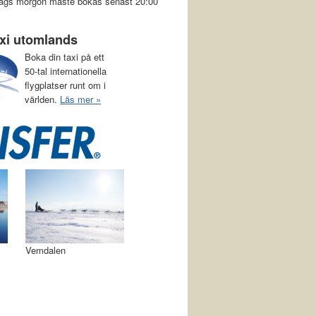
a dags morgon måste bokas senast 20:00
axi utomlands
Boka din taxi på ett
50-tal internationella
flygplatser runt om i
världen.
Läs mer »
Vemdalen