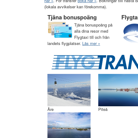
här »
. För transfer
boka här »
. Bokningar tilll näst
(lokala avvikelser kan förekomma).
Tjäna bonuspoäng
Flygt
Tjäna bonuspoäng på
alla dina resor med
Flygtaxi till och från
landets flygplatser.
Läs mer »
Åre
Piteå